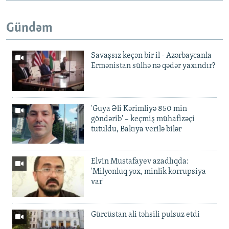
Gündəm
Savaşsız keçən bir il - Azərbaycanla
Ermənistan sülhə nə qədər yaxındır?
'Guya Əli Kərimliyə 850 min
göndərib' – keçmiş mühafizəçi
tutuldu, Bakıya verilə bilər
Elvin Mustafayev azadlıqda:
'Milyonluq yox, minlik korrupsiya
var'
Gürcüstan ali təhsili pulsuz etdi