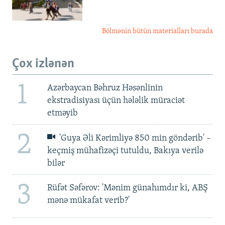
Bölmənin bütün materialları burada
Çox izlənən
1
Azərbaycan Bəhruz Həsənlinin
ekstradisiyası üçün hələlik müraciət
etməyib
2
'Guya Əli Kərimliyə 850 min göndərib' –
keçmiş mühafizəçi tutuldu, Bakıya verilə
bilər
3
Rüfət Səfərov: 'Mənim günahımdır ki, ABŞ
mənə mükafat verib?'