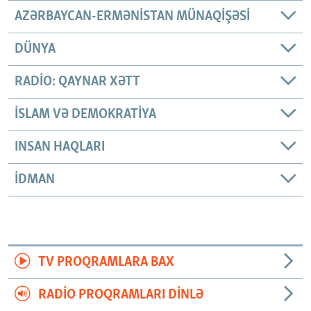
AZƏRBAYCAN-ERMƏNISTAN MÜNAQIŞƏSI
DÜNYA
RADIO: QAYNAR XƏTT
İSLAM VƏ DEMOKRATIYA
INSAN HAQLARI
İDMAN
TV PROQRAMLARA BAX
RADIO PROQRAMLARI DINLƏ