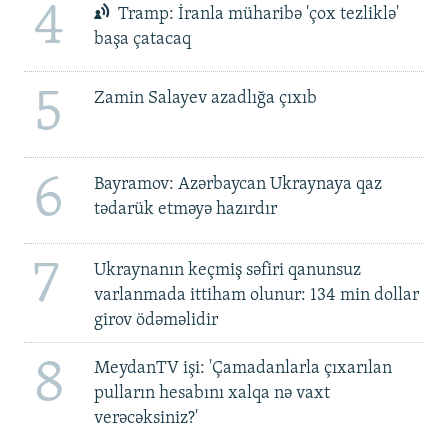
4
Tramp: İranla müharibə 'çox tezliklə'
başa çatacaq
5
Zamin Salayev azadlığa çıxıb
6
Bayramov: Azərbaycan Ukraynaya qaz
tədarük etməyə hazırdır
7
Ukraynanın keçmiş səfiri qanunsuz
varlanmada ittiham olunur: 134 min dollar
girov ödəməlidir
8
MeydanTV işi: 'Çamadanlarla çıxarılan
pulların hesabını xalqa nə vaxt
verəcəksiniz?'