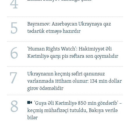
4
5
Bayramov: Azərbaycan Ukraynaya qaz
tədarük etməyə hazırdır
6
'Human Rights Watch': Hakimiyyət Əli
Kərimliyə qarşı pis rəftara son qoymalıdır
7
Ukraynanın keçmiş səfiri qanunsuz
varlanmada ittiham olunur: 134 min dollar
girov ödəməlidir
8
'Guya Əli Kərimliyə 850 min göndərib' –
keçmiş mühafizəçi tutuldu, Bakıya verilə
bilər