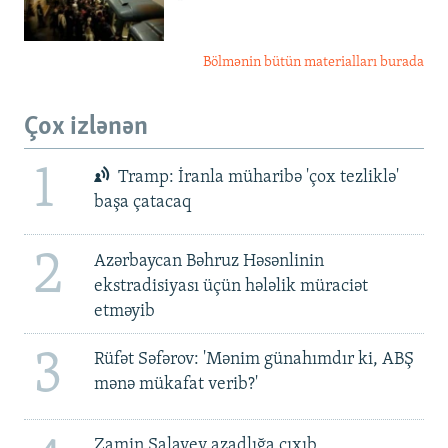
Bölmənin bütün materialları burada
Çox izlənən
1
Tramp: İranla müharibə 'çox tezliklə'
başa çatacaq
2
Azərbaycan Bəhruz Həsənlinin
ekstradisiyası üçün hələlik müraciət
etməyib
3
Rüfət Səfərov: 'Mənim günahımdır ki, ABŞ
mənə mükafat verib?'
Zamin Salayev azadlığa çıxıb