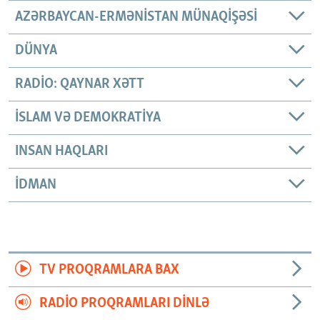
AZƏRBAYCAN-ERMƏNISTAN MÜNAQIŞƏSI
DÜNYA
RADIO: QAYNAR XƏTT
İSLAM VƏ DEMOKRATIYA
INSAN HAQLARI
İDMAN
TV PROQRAMLARA BAX
RADIO PROQRAMLARI DINLƏ