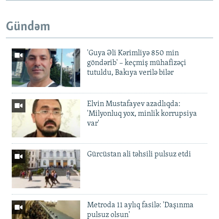
Gündəm
'Guya Əli Kərimliyə 850 min
göndərib' – keçmiş mühafizəçi
tutuldu, Bakıya verilə bilər
Elvin Mustafayev azadlıqda:
'Milyonluq yox, minlik korrupsiya
var'
Gürcüstan ali təhsili pulsuz etdi
Metroda 11 aylıq fasilə: 'Daşınma
pulsuz olsun'