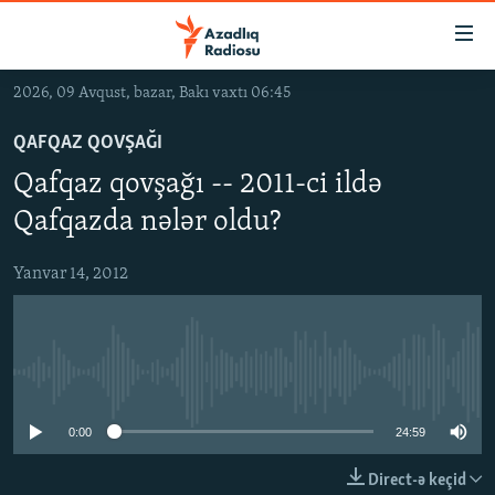
Keçid
linkləri
Əsas
2026, 09 Avqust, bazar, Bakı vaxtı 06:45
məzmuna
GÜNDƏM
qayıt
QAFQAZ QOVŞAĞI
#İZAHLA
Əsas
Qafqaz qovşağı -- 2011-ci ildə
KORRUPSIOMETR
naviqasiyaya
Qafqazda nələr oldu?
qayıt
#ƏSLINDƏ
Axtarışa
Yanvar 14, 2012
FƏRQƏ BAX
keç
QANUNI DOĞRU
ARAŞDIRMA
No media source currently available
MULTIMEDIA
0:00
24:59
RADIO ARXIV
VIDEO
HAQQIMIZDA
FOTOQALEREYA
OXU ZALI
Direct-ə keçid