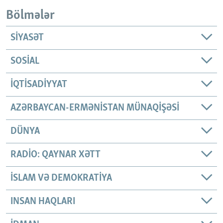
Bölmələr
SIYASƏT
SOSIAL
İQTISADIYYAT
AZƏRBAYCAN-ERMƏNISTAN MÜNAQIŞƏSI
DÜNYA
RADIO: QAYNAR XƏTT
İSLAM VƏ DEMOKRATIYA
INSAN HAQLARI