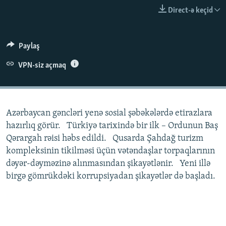
İNFOQRAFIKA
AZƏRBAYCAN ƏDƏBIYYATI KITABXANASI
MISSIYAMIZ
Direct-ə keçid
BIZI IZLƏ
KARIKATURA
İSLAM VƏ DEMOKRATIYA
PEŞƏ ETIKASI VƏ JURNALISTIKA STANDARTLARIMIZ
İZ - MƏDƏNIYYƏT PROQRAMI
MATERIALLARIMIZDAN ISTIFADƏ
Paylaş
AZADLIQRADIOSU MOBIL TELEFONUNUZDA
RFE/RL-in bütün saytları
VPN-siz açmaq
BIZIMLƏ ƏLAQƏ
XƏBƏR BÜLLETENLƏRIMIZ
Azərbaycan gəncləri yenə sosial şəbəkələrdə etirazlara
hazırlıq görür. Türkiyə tarixində bir ilk – Ordunun Baş
Qərargah rəisi həbs edildi. Qusarda Şahdağ turizm
kompleksinin tikilməsi üçün vətəndaşlar torpaqlarının
dəyər-dəyməzinə alınmasından şikayətlənir. Yeni illə
birgə gömrükdəki korrupsiyadan şikayətlər də başladı.