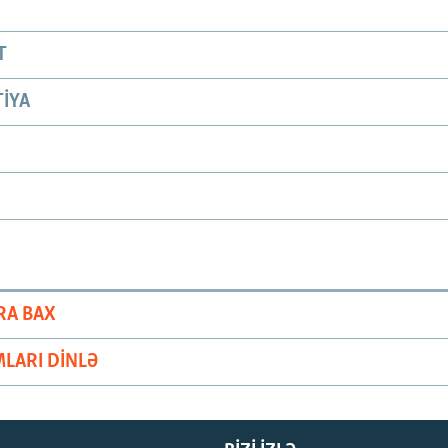
T
IYA
RA BAX
LARI DINLƏ