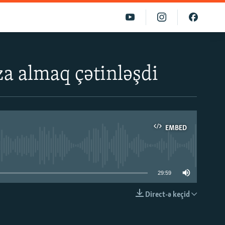
za almaq çətinləşdi
EMBED
able
29:59
Direct-ə keçid
EMBED