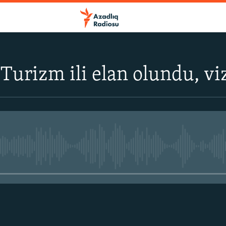
 Turizm ili elan olundu, vi
No media source currently avail