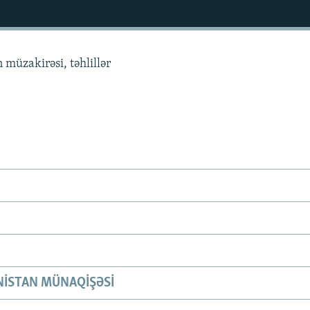
 müzakirəsi, təhlillər
ISTAN MÜNAQIŞƏSI