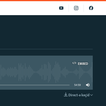
EMBED
able
54:59
Direct-ə keçid
EMBED