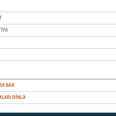
T
IYA
RA BAX
LARI DINLƏ