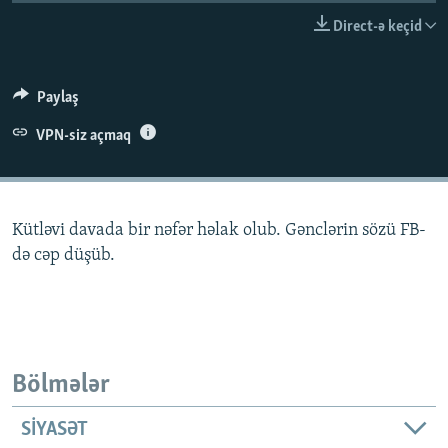
İNFOQRAFIKA
AZƏRBAYCAN ƏDƏBIYYATI KITABXANASI
MISSIYAMIZ
Direct-ə keçid
BIZI IZLƏ
KARIKATURA
İSLAM VƏ DEMOKRATIYA
PEŞƏ ETIKASI VƏ JURNALISTIKA STANDARTLARIMIZ
İZ - MƏDƏNIYYƏT PROQRAMI
MATERIALLARIMIZDAN ISTIFADƏ
Paylaş
AZADLIQRADIOSU MOBIL TELEFONUNUZDA
RFE/RL-in bütün saytları
VPN-siz açmaq
BIZIMLƏ ƏLAQƏ
XƏBƏR BÜLLETENLƏRIMIZ
Kütləvi davada bir nəfər həlak olub. Gənclərin sözü FB-
də cəp düşüb.
Bölmələr
SIYASƏT