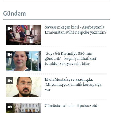
Gündəm
Savaşsız keçən bir il - Azərbaycanla
Ermənistan sülhə nə qədər yaxındır?
'Guya Əli Kərimliyə 850 min
göndərib' – keçmiş mühafizəçi
tutuldu, Bakıya verilə bilər
Elvin Mustafayev azadlıqda:
'Milyonluq yox, minlik korrupsiya
var'
Gürcüstan ali təhsili pulsuz etdi