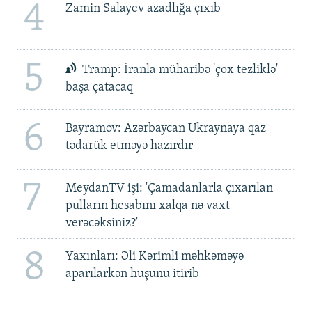
4
Zamin Salayev azadlığa çıxıb
5
Tramp: İranla müharibə 'çox tezliklə'
başa çatacaq
6
Bayramov: Azərbaycan Ukraynaya qaz
tədarük etməyə hazırdır
7
MeydanTV işi: 'Çamadanlarla çıxarılan
pulların hesabını xalqa nə vaxt
verəcəksiniz?'
8
Yaxınları: Əli Kərimli məhkəməyə
aparılarkən huşunu itirib