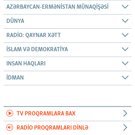
AZƏRBAYCAN-ERMƏNISTAN MÜNAQIŞƏSI
DÜNYA
RADIO: QAYNAR XƏTT
İSLAM VƏ DEMOKRATIYA
INSAN HAQLARI
İDMAN
TV PROQRAMLARA BAX
RADIO PROQRAMLARI DINLƏ