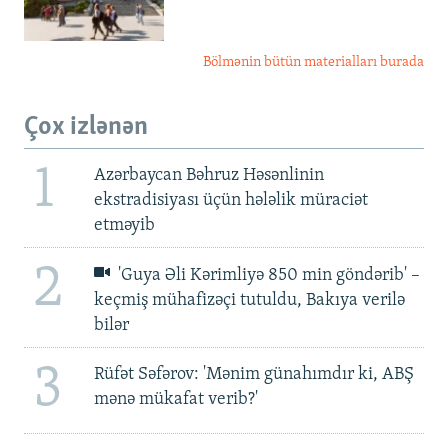
Bölmənin bütün materialları burada
Çox izlənən
1
Azərbaycan Bəhruz Həsənlinin
ekstradisiyası üçün hələlik müraciət
etməyib
2
'Guya Əli Kərimliyə 850 min göndərib' –
keçmiş mühafizəçi tutuldu, Bakıya verilə
bilər
3
Rüfət Səfərov: 'Mənim günahımdır ki, ABŞ
mənə mükafat verib?'