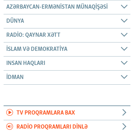
AZƏRBAYCAN-ERMƏNISTAN MÜNAQIŞƏSI
DÜNYA
RADIO: QAYNAR XƏTT
İSLAM VƏ DEMOKRATIYA
INSAN HAQLARI
İDMAN
TV PROQRAMLARA BAX
RADIO PROQRAMLARI DINLƏ