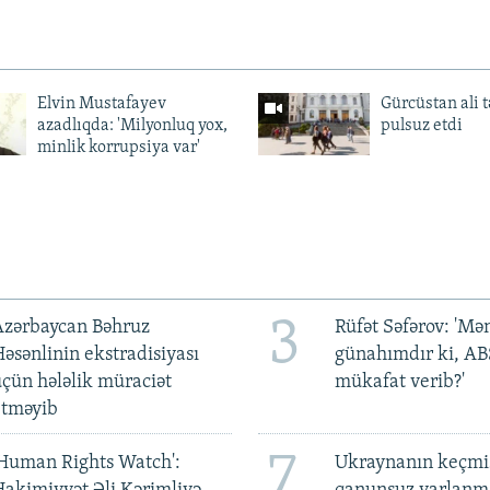
Elvin Mustafayev
Gürcüstan ali t
azadlıqda: 'Milyonluq yox,
pulsuz etdi
minlik korrupsiya var'
3
Azərbaycan Bəhruz
Rüfət Səfərov: 'M
əsənlinin ekstradisiyası
günahımdır ki, A
çün hələlik müraciət
mükafat verib?'
etməyib
7
Human Rights Watch':
Ukraynanın keçmiş