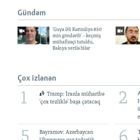
Gündəm
'Guya Əli Kərimliyə 850
min göndərib' – keçmiş
mühafizəçi tutuldu,
Bakıya verilə bilər
Çox izlənən
1
2
Tramp: İranla müharibə
H
'çox tezliklə' başa çatacaq
ü
5
6
Bayramov: Azərbaycan
'