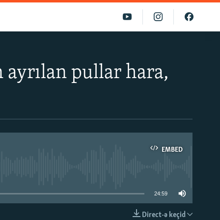
 ayrılan pullar hara,
EMBED
able
24:59
Direct-ə keçid