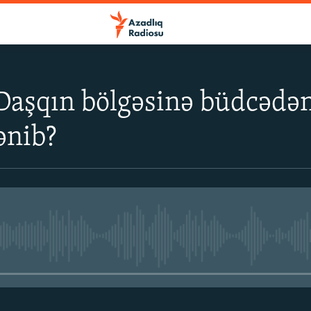
- Daşqın bölgəsinə büdcədən
ənib?
No media source currently avail