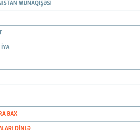
ISTAN MÜNAQIŞƏSI
T
IYA
RA BAX
LARI DINLƏ