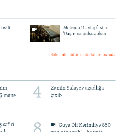
əhsili
Metroda 11 aylıq fasilə:
'Daşınma pulsuz olsun'
Bölmənin bütün materialları burada
4
ənim
Zamin Salayev azadlığa
BŞ mənə
çıxıb
8
 səfiri
'Guya Əli Kərimliyə 850