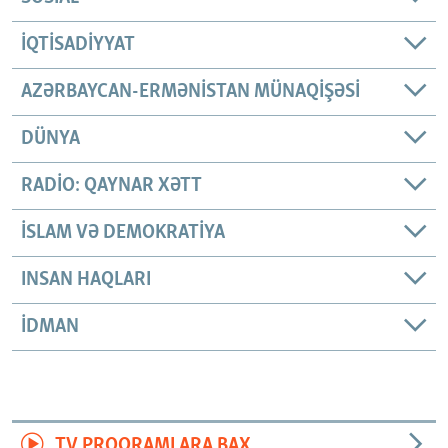
İQTISADIYYAT
AZƏRBAYCAN-ERMƏNISTAN MÜNAQIŞƏSI
DÜNYA
RADIO: QAYNAR XƏTT
İSLAM VƏ DEMOKRATIYA
INSAN HAQLARI
İDMAN
TV PROQRAMLARA BAX