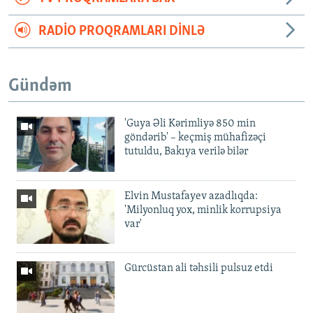
RADIO PROQRAMLARI DINLƏ
Gündəm
'Guya Əli Kərimliyə 850 min
göndərib' – keçmiş mühafizəçi
tutuldu, Bakıya verilə bilər
Elvin Mustafayev azadlıqda:
'Milyonluq yox, minlik korrupsiya
var'
Gürcüstan ali təhsili pulsuz etdi