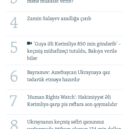
mənə mükafat verib?'
4
Zamin Salayev azadlığa çıxıb
5
'Guya Əli Kərimliyə 850 min göndərib' –
keçmiş mühafizəçi tutuldu, Bakıya verilə
bilər
6
Bayramov: Azərbaycan Ukraynaya qaz
tədarük etməyə hazırdır
7
'Human Rights Watch': Hakimiyyət Əli
Kərimliyə qarşı pis rəftara son qoymalıdır
8
Ukraynanın keçmiş səfiri qanunsuz