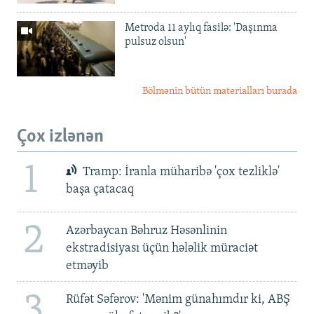
Metroda 11 aylıq fasilə: 'Daşınma
pulsuz olsun'
Bölmənin bütün materialları burada
Çox izlənən
1
Tramp: İranla müharibə 'çox tezliklə'
başa çatacaq
2
Azərbaycan Bəhruz Həsənlinin
ekstradisiyası üçün hələlik müraciət
etməyib
3
Rüfət Səfərov: 'Mənim günahımdır ki, ABŞ