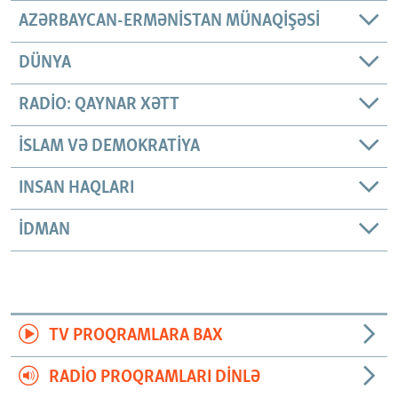
AZƏRBAYCAN-ERMƏNISTAN MÜNAQIŞƏSI
DÜNYA
RADIO: QAYNAR XƏTT
İSLAM VƏ DEMOKRATIYA
INSAN HAQLARI
İDMAN
TV PROQRAMLARA BAX
RADIO PROQRAMLARI DINLƏ