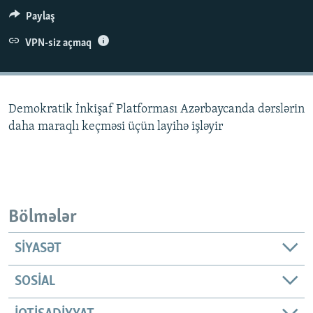
İNFOQRAFIKA
AZƏRBAYCAN ƏDƏBIYYATI KITABXANASI
MISSIYAMIZ
Paylaş
BIZI IZLƏ
KARIKATURA
İSLAM VƏ DEMOKRATIYA
PEŞƏ ETIKASI VƏ JURNALISTIKA STANDARTLARIMIZ
VPN-siz açmaq
İZ - MƏDƏNIYYƏT PROQRAMI
MATERIALLARIMIZDAN ISTIFADƏ
AZADLIQRADIOSU MOBIL TELEFONUNUZDA
RFE/RL-in bütün saytları
Demokratik İnkişaf Platforması Azərbaycanda dərslərin
BIZIMLƏ ƏLAQƏ
daha maraqlı keçməsi üçün layihə işləyir
XƏBƏR BÜLLETENLƏRIMIZ
Bölmələr
SIYASƏT
SOSIAL