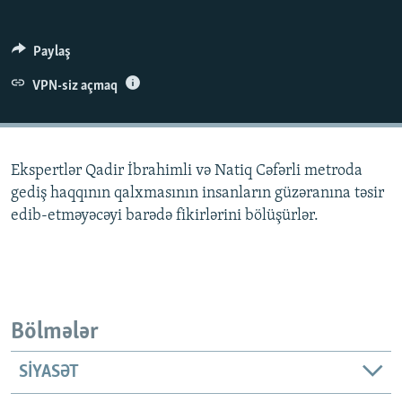
İNFOQRAFIKA
AZƏRBAYCAN ƏDƏBIYYATI KITABXANASI
MISSIYAMIZ
BIZI IZLƏ
KARIKATURA
İSLAM VƏ DEMOKRATIYA
PEŞƏ ETIKASI VƏ JURNALISTIKA STANDARTLARIMIZ
Paylaş
İZ - MƏDƏNIYYƏT PROQRAMI
MATERIALLARIMIZDAN ISTIFADƏ
VPN-siz açmaq
AZADLIQRADIOSU MOBIL TELEFONUNUZDA
RFE/RL-in bütün saytları
BIZIMLƏ ƏLAQƏ
Ekspertlər Qadir İbrahimli və Natiq Cəfərli metroda
XƏBƏR BÜLLETENLƏRIMIZ
gediş haqqının qalxmasının insanların güzəranına təsir
edib-etməyəcəyi barədə fikirlərini bölüşürlər.
Bölmələr
SIYASƏT