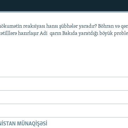
ökumətin reaksiyası hansı şübhələr yaradır? Böhran və qə
tətilllərə hazırlaşır Adi qarın Bakıda yaratdığı böyük probl
ISTAN MÜNAQIŞƏSI