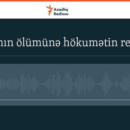
ının ölümünə hökumətin re
No media source currently avail