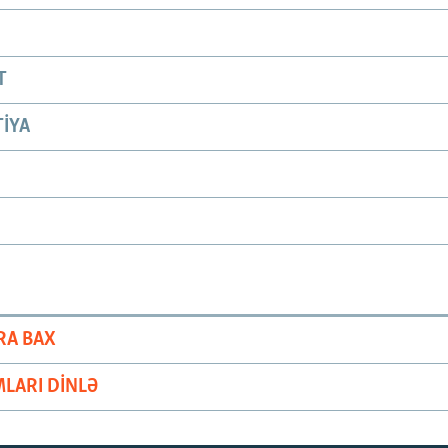
T
IYA
RA BAX
LARI DINLƏ