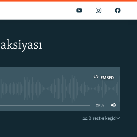
aksiyası
EMBED
able
29:59
Direct-ə keçid
EMBED