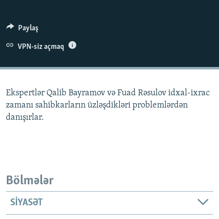
İNFOQRAFIKA
AZƏRBAYCAN ƏDƏBIYYATI KITABXANASI
MISSIYAMIZ
BIZI IZLƏ
KARIKATURA
İSLAM VƏ DEMOKRATIYA
PEŞƏ ETIKASI VƏ JURNALISTIKA STANDARTLARIMIZ
Paylaş
İZ - MƏDƏNIYYƏT PROQRAMI
MATERIALLARIMIZDAN ISTIFADƏ
VPN-siz açmaq
AZADLIQRADIOSU MOBIL TELEFONUNUZDA
RFE/RL-in bütün saytları
BIZIMLƏ ƏLAQƏ
Ekspertlər Qalib Bayramov və Fuad Rəsulov idxal-ixrac
XƏBƏR BÜLLETENLƏRIMIZ
zamanı sahibkarların üzləşdikləri problemlərdən
danışırlar.
Bölmələr
SIYASƏT