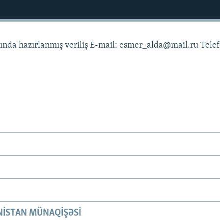
asında hazırlanmış veriliş E-mail: esmer_alda@mail.ru Tele
ISTAN MÜNAQIŞƏSI