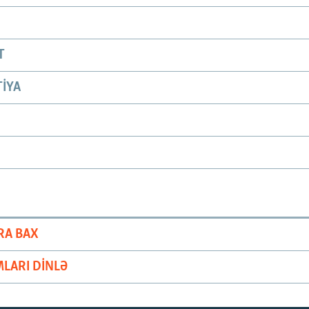
T
IYA
RA BAX
LARI DINLƏ