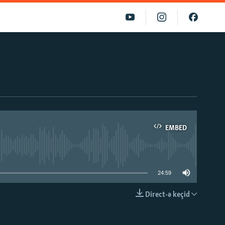
EMBED
able
24:59
Direct-ə keçid
EMBED