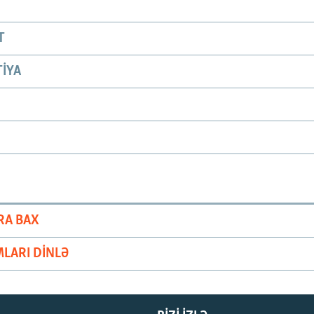
T
IYA
RA BAX
LARI DINLƏ