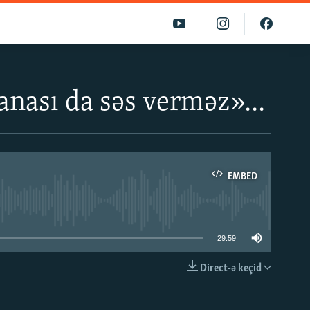
 anası da səs verməz»...
EMBED
able
29:59
Direct-ə keçid
EMBED