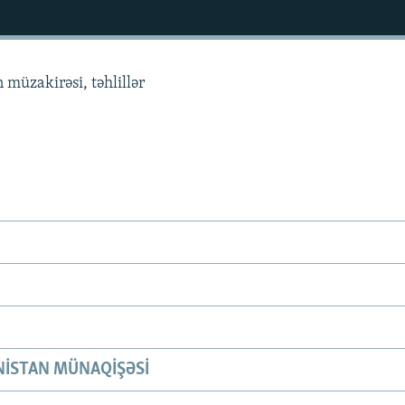
 müzakirəsi, təhlillər
ISTAN MÜNAQIŞƏSI