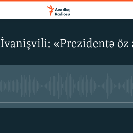
 İvanişvili: «Prezidentə öz
No media source currently avail