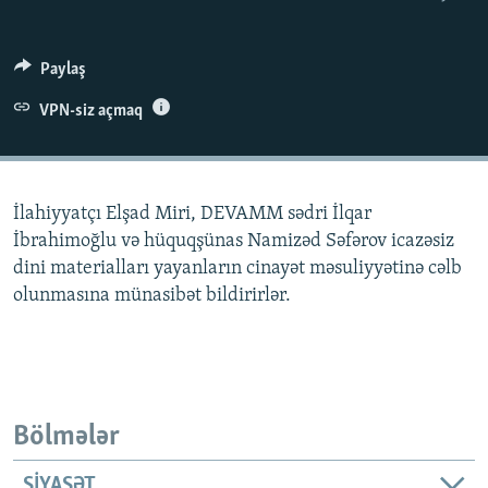
İNFOQRAFIKA
AZƏRBAYCAN ƏDƏBIYYATI KITABXANASI
MISSIYAMIZ
BIZI IZLƏ
KARIKATURA
İSLAM VƏ DEMOKRATIYA
PEŞƏ ETIKASI VƏ JURNALISTIKA STANDARTLARIMIZ
Paylaş
İZ - MƏDƏNIYYƏT PROQRAMI
MATERIALLARIMIZDAN ISTIFADƏ
VPN-siz açmaq
AZADLIQRADIOSU MOBIL TELEFONUNUZDA
RFE/RL-in bütün saytları
BIZIMLƏ ƏLAQƏ
İlahiyyatçı Elşad Miri, DEVAMM sədri İlqar
XƏBƏR BÜLLETENLƏRIMIZ
İbrahimoğlu və hüquqşünas Namizəd Səfərov icazəsiz
dini materialları yayanların cinayət məsuliyyətinə cəlb
olunmasına münasibət bildirirlər.
Bölmələr
SIYASƏT