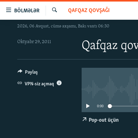
Keçid
QAFQAZ QOVŞAĞI
BÖLMƏLƏR
linkləri
Axtar
Əsas
2026, 06 Avqust, cümə axşamı, Bakı vaxtı 06:30
GÜNDƏM
məzmuna
#İZAHLA
qayıt
Oktyabr 29, 2011
Qafqaz qov
Əsas
KORRUPSIOMETR
naviqasiyaya
#ƏSLINDƏ
qayıt
Axtarışa
FƏRQƏ BAX
Paylaş
keç
QANUNI DOĞRU
VPN-siz açmaq
ARAŞDIRMA
MULTIMEDIA
0:00
RADIO ARXIV
VIDEO
Pop-out üçün
HAQQIMIZDA
FOTOQALEREYA
OXU ZALI