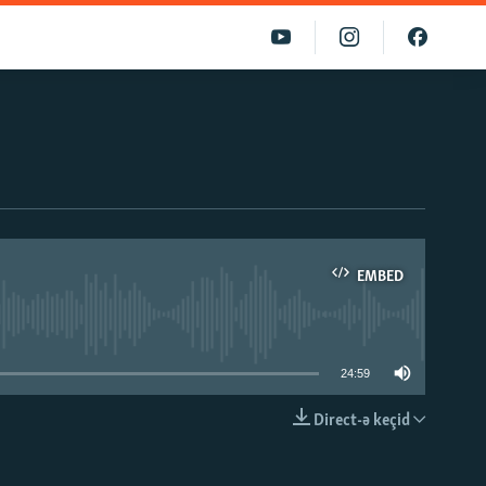
EMBED
able
24:59
Direct-ə keçid
EMBED