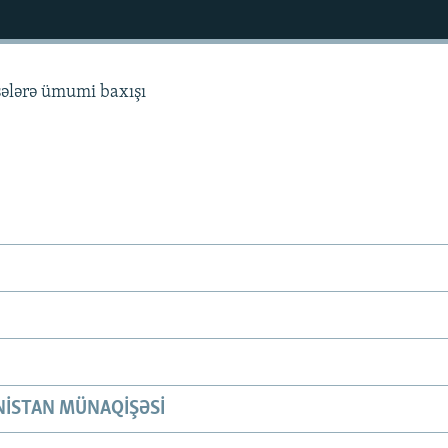
sələrə ümumi baxışı
ISTAN MÜNAQIŞƏSI