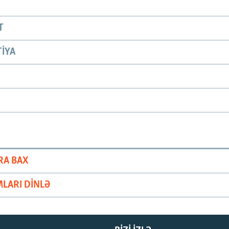
T
IYA
RA BAX
LARI DINLƏ