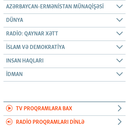
AZƏRBAYCAN-ERMƏNISTAN MÜNAQIŞƏSI
DÜNYA
RADIO: QAYNAR XƏTT
İSLAM VƏ DEMOKRATIYA
INSAN HAQLARI
İDMAN
TV PROQRAMLARA BAX
RADIO PROQRAMLARI DINLƏ