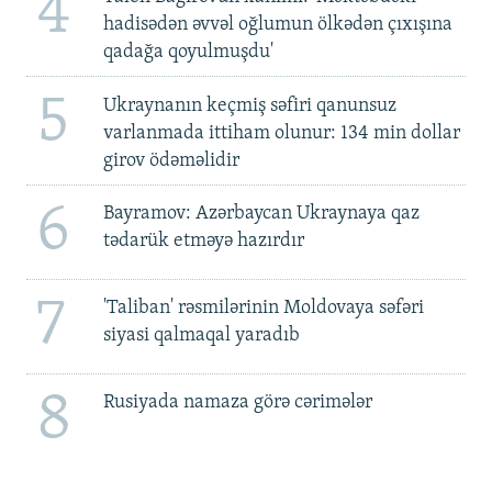
4
hadisədən əvvəl oğlumun ölkədən çıxışına
qadağa qoyulmuşdu'
5
Ukraynanın keçmiş səfiri qanunsuz
varlanmada ittiham olunur: 134 min dollar
girov ödəməlidir
6
Bayramov: Azərbaycan Ukraynaya qaz
tədarük etməyə hazırdır
7
'Taliban' rəsmilərinin Moldovaya səfəri
siyasi qalmaqal yaradıb
8
Rusiyada namaza görə cərimələr