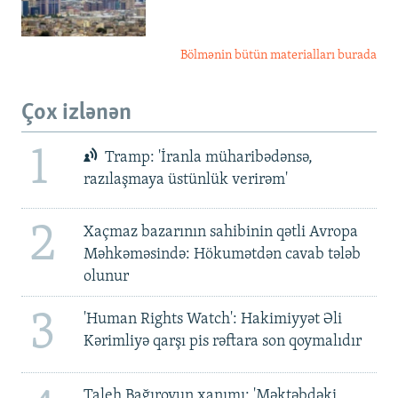
Bölmənin bütün materialları burada
Çox izlənən
1
Tramp: 'İranla müharibədənsə,
razılaşmaya üstünlük verirəm'
2
Xaçmaz bazarının sahibinin qətli Avropa
Məhkəməsində: Hökumətdən cavab tələb
olunur
3
'Human Rights Watch': Hakimiyyət Əli
Kərimliyə qarşı pis rəftara son qoymalıdır
Taleh Bağırovun xanımı: 'Məktəbdəki