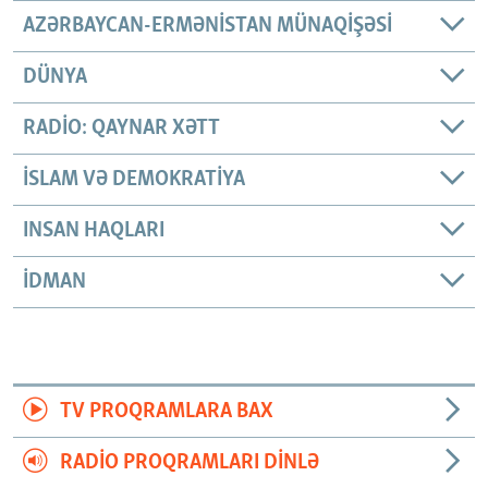
AZƏRBAYCAN-ERMƏNISTAN MÜNAQIŞƏSI
DÜNYA
RADIO: QAYNAR XƏTT
İSLAM VƏ DEMOKRATIYA
INSAN HAQLARI
İDMAN
TV PROQRAMLARA BAX
RADIO PROQRAMLARI DINLƏ