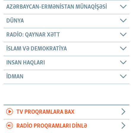
AZƏRBAYCAN-ERMƏNISTAN MÜNAQIŞƏSI
DÜNYA
RADIO: QAYNAR XƏTT
İSLAM VƏ DEMOKRATIYA
INSAN HAQLARI
İDMAN
TV PROQRAMLARA BAX
RADIO PROQRAMLARI DINLƏ