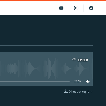
EMBED
able
24:59
Direct-ə keçid
EMBED