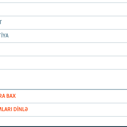
T
IYA
RA BAX
LARI DINLƏ