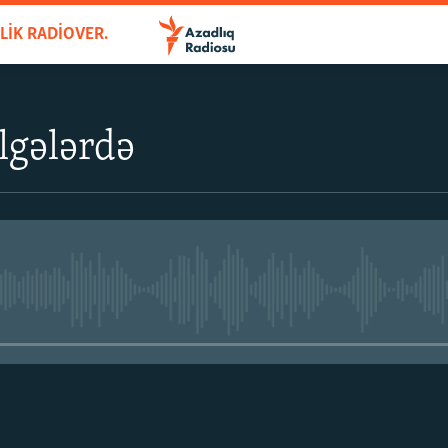
AZADLIQ BÖLGƏLƏRDƏ - HƏFTƏLIK RADIOVERILIŞ
lgələrdə
No media source currently avail