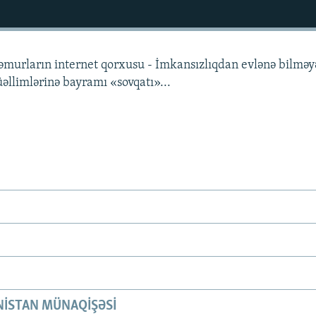
əmurların internet qorxusu - İmkansızlıqdan evlənə bilmə
əllimlərinə bayramı «sovqatı»...
ISTAN MÜNAQIŞƏSI