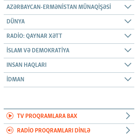
AZƏRBAYCAN-ERMƏNISTAN MÜNAQIŞƏSI
DÜNYA
RADIO: QAYNAR XƏTT
İSLAM VƏ DEMOKRATIYA
INSAN HAQLARI
İDMAN
TV PROQRAMLARA BAX
RADIO PROQRAMLARI DINLƏ