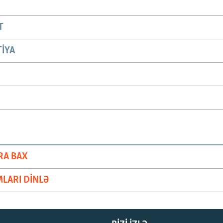
T
IYA
RA BAX
LARI DINLƏ