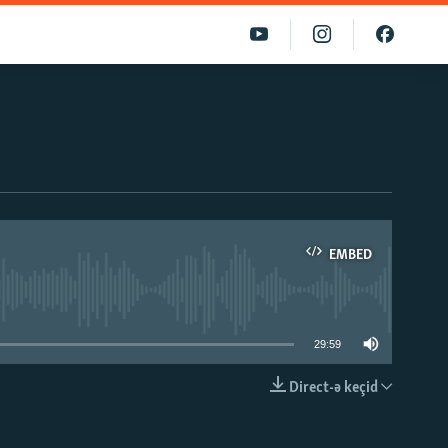
EMBED
able
29:59
Direct-ə keçid
EMBED