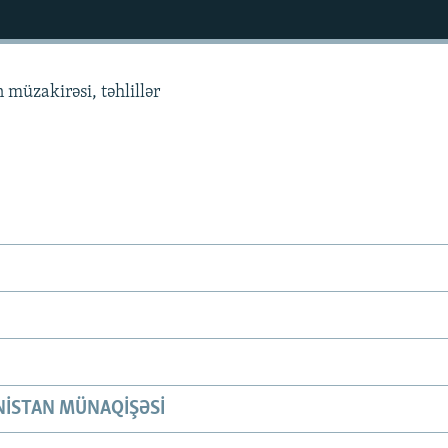
 müzakirəsi, təhlillər
ISTAN MÜNAQIŞƏSI