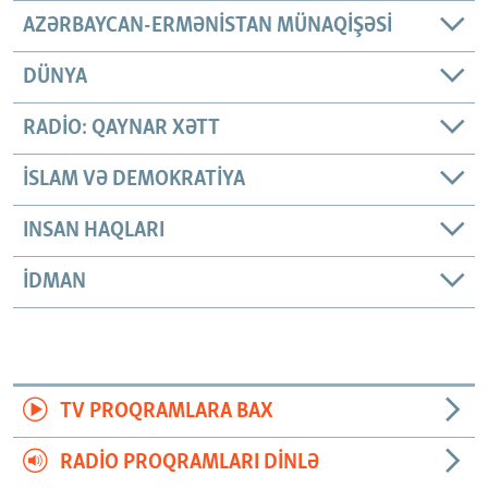
AZƏRBAYCAN-ERMƏNISTAN MÜNAQIŞƏSI
DÜNYA
RADIO: QAYNAR XƏTT
İSLAM VƏ DEMOKRATIYA
INSAN HAQLARI
İDMAN
TV PROQRAMLARA BAX
RADIO PROQRAMLARI DINLƏ