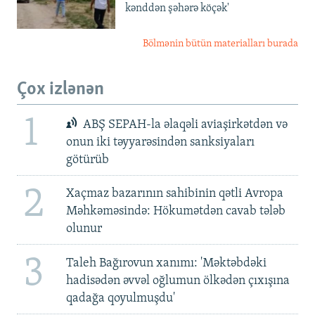
kənddən şəhərə köçək'
Bölmənin bütün materialları burada
Çox izlənən
1
ABŞ SEPAH-la əlaqəli aviaşirkətdən və
onun iki təyyarəsindən sanksiyaları
götürüb
2
Xaçmaz bazarının sahibinin qətli Avropa
Məhkəməsində: Hökumətdən cavab tələb
olunur
3
Taleh Bağırovun xanımı: 'Məktəbdəki
hadisədən əvvəl oğlumun ölkədən çıxışına
qadağa qoyulmuşdu'