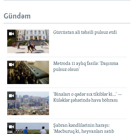
Gündəm
Gürcüstan ali təhsili pulsuz etdi
Metroda 11 aylıq fasilə: 'Daşınma
pulsuz olsun'
'Binaları o qədər sıx tikiblər ki...' —
Küləklər şəhərində hava böhranı
Şabran kəndlilərinin harayı:
'Məcburuq ki, heyvanları satıb