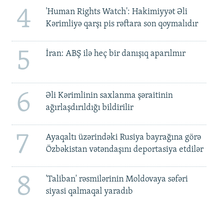
4
'Human Rights Watch': Hakimiyyət Əli
Kərimliyə qarşı pis rəftara son qoymalıdır
5
İran: ABŞ ilə heç bir danışıq aparılmır
6
Əli Kərimlinin saxlanma şəraitinin
ağırlaşdırıldığı bildirilir
7
Ayaqaltı üzərindəki Rusiya bayrağına görə
Özbəkistan vətəndaşını deportasiya etdilər
8
'Taliban' rəsmilərinin Moldovaya səfəri
siyasi qalmaqal yaradıb