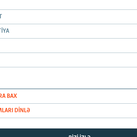
T
IYA
RA BAX
LARI DINLƏ