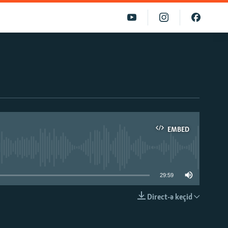
EMBED
able
29:59
Direct-ə keçid
EMBED