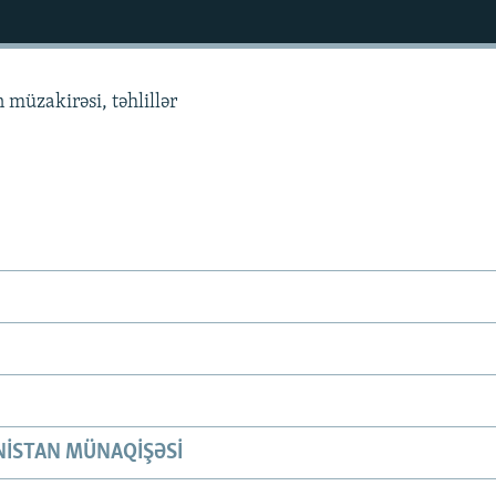
 müzakirəsi, təhlillər
ISTAN MÜNAQIŞƏSI