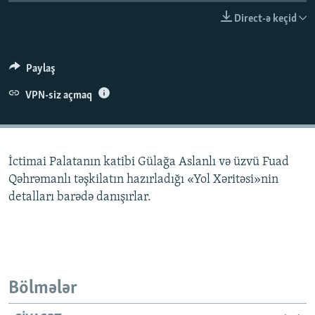
İNFOQRAFIKA
AZƏRBAYCAN ƏDƏBIYYATI KITABXANASI
MISSIYAMIZ
Direct-ə keçid
BIZI IZLƏ
KARIKATURA
İSLAM VƏ DEMOKRATIYA
PEŞƏ ETIKASI VƏ JURNALISTIKA STANDARTLARIMIZ
İZ - MƏDƏNIYYƏT PROQRAMI
MATERIALLARIMIZDAN ISTIFADƏ
Paylaş
AZADLIQRADIOSU MOBIL TELEFONUNUZDA
RFE/RL-in bütün saytları
VPN-siz açmaq
BIZIMLƏ ƏLAQƏ
XƏBƏR BÜLLETENLƏRIMIZ
İctimai Palatanın katibi Gülağa Aslanlı və üzvü Fuad
Qəhrəmanlı təşkilatın hazırladığı «Yol Xəritəsi»nin
detalları barədə danışırlar.
Bölmələr