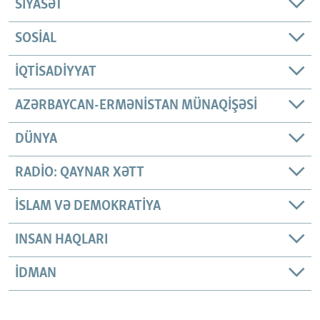
SIYASƏT
SOSIAL
İQTISADIYYAT
AZƏRBAYCAN-ERMƏNISTAN MÜNAQIŞƏSI
DÜNYA
RADIO: QAYNAR XƏTT
İSLAM VƏ DEMOKRATIYA
INSAN HAQLARI
İDMAN