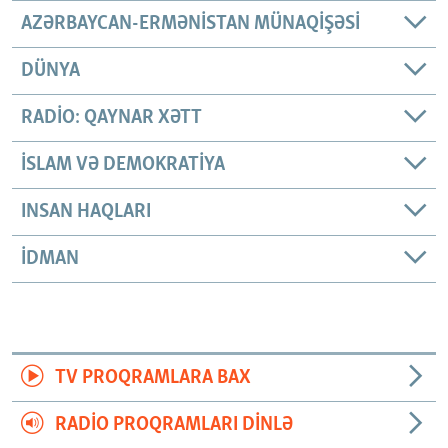
AZƏRBAYCAN-ERMƏNISTAN MÜNAQIŞƏSI
DÜNYA
RADIO: QAYNAR XƏTT
İSLAM VƏ DEMOKRATIYA
INSAN HAQLARI
İDMAN
TV PROQRAMLARA BAX
RADIO PROQRAMLARI DINLƏ