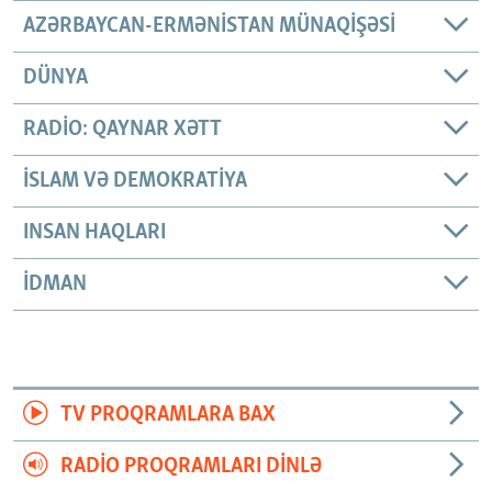
AZƏRBAYCAN-ERMƏNISTAN MÜNAQIŞƏSI
DÜNYA
RADIO: QAYNAR XƏTT
İSLAM VƏ DEMOKRATIYA
INSAN HAQLARI
İDMAN
TV PROQRAMLARA BAX
RADIO PROQRAMLARI DINLƏ