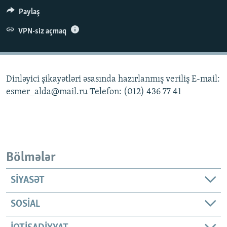
İNFOQRAFIKA
AZƏRBAYCAN ƏDƏBIYYATI KITABXANASI
MISSIYAMIZ
Paylaş
BIZI IZLƏ
KARIKATURA
İSLAM VƏ DEMOKRATIYA
PEŞƏ ETIKASI VƏ JURNALISTIKA STANDARTLARIMIZ
VPN-siz açmaq
İZ - MƏDƏNIYYƏT PROQRAMI
MATERIALLARIMIZDAN ISTIFADƏ
AZADLIQRADIOSU MOBIL TELEFONUNUZDA
RFE/RL-in bütün saytları
Dinləyici şikayətləri əsasında hazırlanmış veriliş E-mail:
BIZIMLƏ ƏLAQƏ
esmer_alda@mail.ru Telefon: (012) 436 77 41
XƏBƏR BÜLLETENLƏRIMIZ
Bölmələr
SIYASƏT
SOSIAL