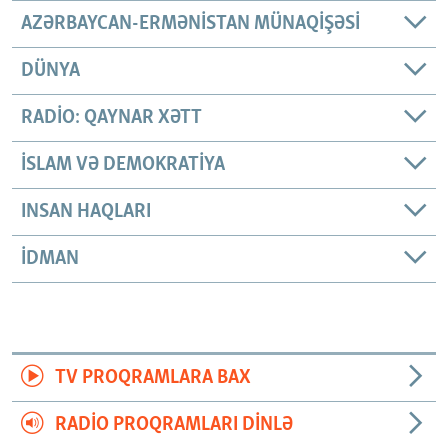
AZƏRBAYCAN-ERMƏNISTAN MÜNAQIŞƏSI
DÜNYA
RADIO: QAYNAR XƏTT
İSLAM VƏ DEMOKRATIYA
INSAN HAQLARI
İDMAN
TV PROQRAMLARA BAX
RADIO PROQRAMLARI DINLƏ