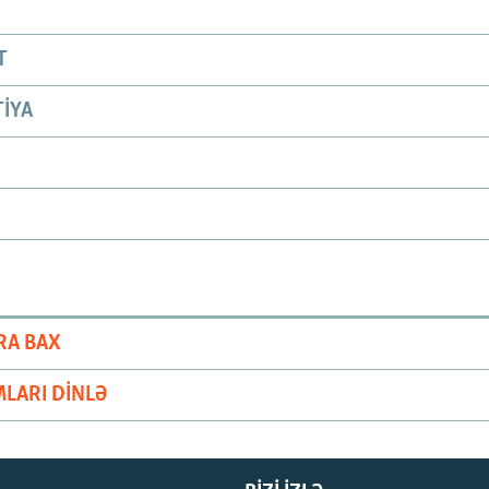
T
IYA
RA BAX
LARI DINLƏ