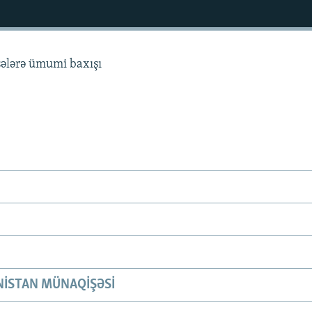
sələrə ümumi baxışı
ISTAN MÜNAQIŞƏSI