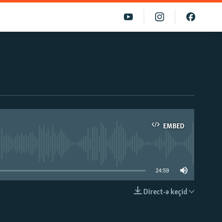
EMBED
able
24:59
Direct-ə keçid
EMBED