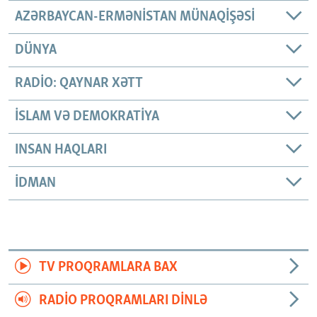
AZƏRBAYCAN-ERMƏNISTAN MÜNAQIŞƏSI
DÜNYA
RADIO: QAYNAR XƏTT
İSLAM VƏ DEMOKRATIYA
INSAN HAQLARI
İDMAN
TV PROQRAMLARA BAX
RADIO PROQRAMLARI DINLƏ