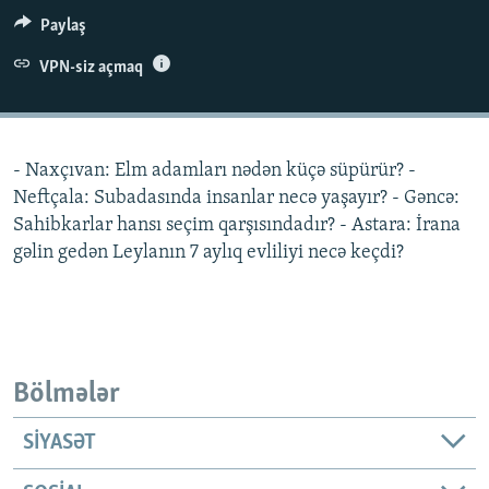
İNFOQRAFIKA
AZƏRBAYCAN ƏDƏBIYYATI KITABXANASI
MISSIYAMIZ
Paylaş
BIZI IZLƏ
KARIKATURA
İSLAM VƏ DEMOKRATIYA
PEŞƏ ETIKASI VƏ JURNALISTIKA STANDARTLARIMIZ
VPN-siz açmaq
İZ - MƏDƏNIYYƏT PROQRAMI
MATERIALLARIMIZDAN ISTIFADƏ
AZADLIQRADIOSU MOBIL TELEFONUNUZDA
RFE/RL-in bütün saytları
- Naxçıvan: Elm adamları nədən küçə süpürür? -
BIZIMLƏ ƏLAQƏ
Neftçala: Subadasında insanlar necə yaşayır? - Gəncə:
XƏBƏR BÜLLETENLƏRIMIZ
Sahibkarlar hansı seçim qarşısındadır? - Astara: İrana
gəlin gedən Leylanın 7 aylıq evliliyi necə keçdi?
Bölmələr
SIYASƏT