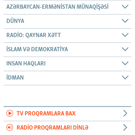
AZƏRBAYCAN-ERMƏNISTAN MÜNAQIŞƏSI
DÜNYA
RADIO: QAYNAR XƏTT
İSLAM VƏ DEMOKRATIYA
INSAN HAQLARI
İDMAN
TV PROQRAMLARA BAX
RADIO PROQRAMLARI DINLƏ