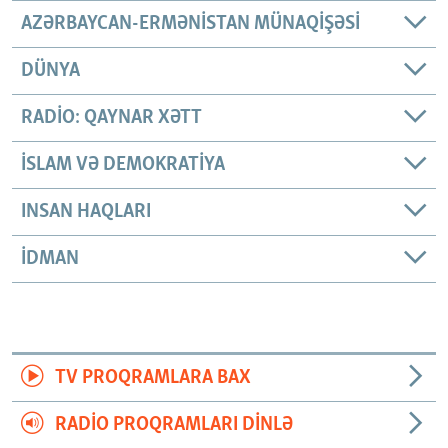
AZƏRBAYCAN-ERMƏNISTAN MÜNAQIŞƏSI
DÜNYA
RADIO: QAYNAR XƏTT
İSLAM VƏ DEMOKRATIYA
INSAN HAQLARI
İDMAN
TV PROQRAMLARA BAX
RADIO PROQRAMLARI DINLƏ