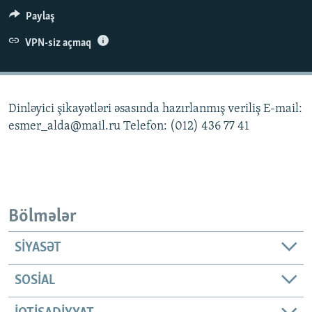
İNFOQRAFIKA
AZƏRBAYCAN ƏDƏBIYYATI KITABXANASI
MISSIYAMIZ
Paylaş
BIZI IZLƏ
KARIKATURA
İSLAM VƏ DEMOKRATIYA
PEŞƏ ETIKASI VƏ JURNALISTIKA STANDARTLARIMIZ
VPN-siz açmaq
İZ - MƏDƏNIYYƏT PROQRAMI
MATERIALLARIMIZDAN ISTIFADƏ
AZADLIQRADIOSU MOBIL TELEFONUNUZDA
RFE/RL-in bütün saytları
Dinləyici şikayətləri əsasında hazırlanmış veriliş E-mail:
BIZIMLƏ ƏLAQƏ
esmer_alda@mail.ru Telefon: (012) 436 77 41
XƏBƏR BÜLLETENLƏRIMIZ
Bölmələr
SIYASƏT
SOSIAL