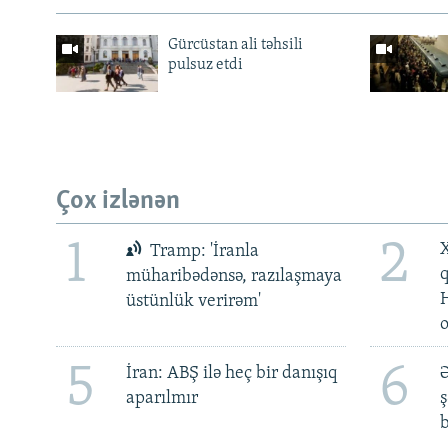
Gürcüstan ali təhsili
pulsuz etdi
Çox izlənən
1
2
X
Tramp: 'İranla
müharibədənsə, razılaşmaya
üstünlük verirəm'
5
6
İran: ABŞ ilə heç bir danışıq
Ə
aparılmır
ş
b