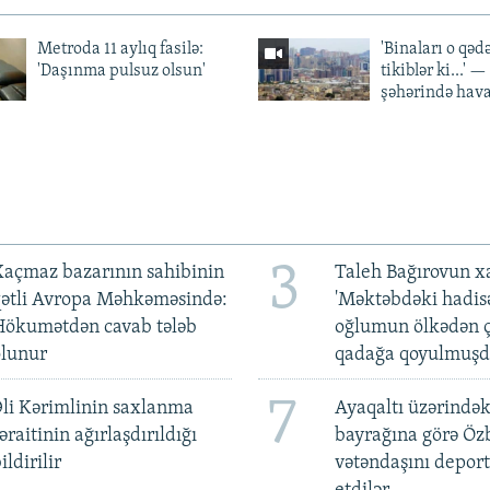
Metroda 11 aylıq fasilə:
'Binaları o qədə
'Daşınma pulsuz olsun'
tikiblər ki...' 
şəhərində hav
3
açmaz bazarının sahibinin
Taleh Bağırovun x
qətli Avropa Məhkəməsində:
'Məktəbdəki hadis
Hökumətdən cavab tələb
oğlumun ölkədən ç
olunur
qadağa qoyulmuşd
7
li Kərimlinin saxlanma
Ayaqaltı üzərindək
əraitinin ağırlaşdırıldığı
bayrağına görə Öz
ildirilir
vətəndaşını deport