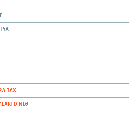
T
IYA
RA BAX
LARI DINLƏ