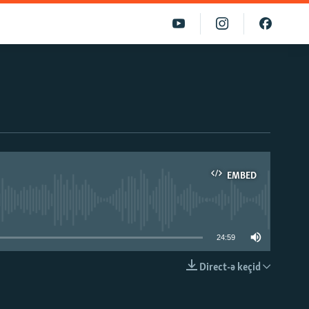
EMBED
able
24:59
Direct-ə keçid
EMBED