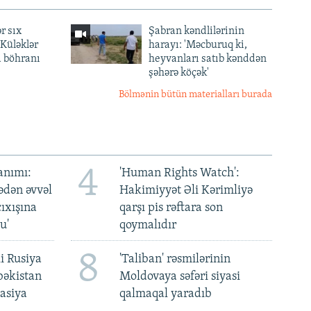
r sıx
Şabran kəndlilərinin
— Küləklər
harayı: 'Məcburuq ki,
a böhranı
heyvanları satıb kənddən
şəhərə köçək'
Bölmənin bütün materialları burada
4
anımı:
'Human Rights Watch':
ədən əvvəl
Hakimiyyət Əli Kərimliyə
ıxışına
qarşı pis rəftara son
u'
qoymalıdır
8
i Rusiya
'Taliban' rəsmilərinin
bəkistan
Moldovaya səfəri siyasi
asiya
qalmaqal yaradıb