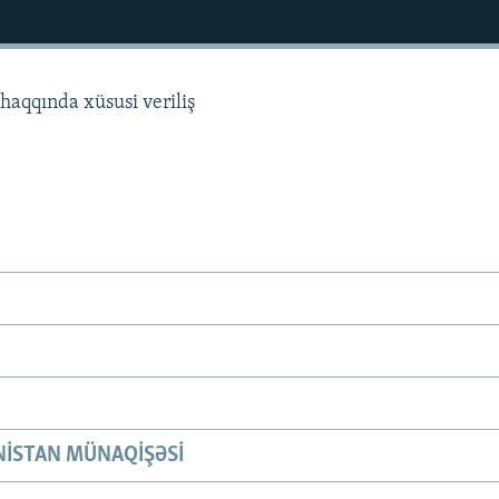
haqqında xüsusi veriliş
ISTAN MÜNAQIŞƏSI