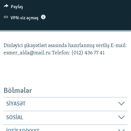
İNFOQRAFIKA
AZƏRBAYCAN ƏDƏBIYYATI KITABXANASI
MISSIYAMIZ
Paylaş
BIZI IZLƏ
KARIKATURA
İSLAM VƏ DEMOKRATIYA
PEŞƏ ETIKASI VƏ JURNALISTIKA STANDARTLARIMIZ
VPN-siz açmaq
İZ - MƏDƏNIYYƏT PROQRAMI
MATERIALLARIMIZDAN ISTIFADƏ
AZADLIQRADIOSU MOBIL TELEFONUNUZDA
RFE/RL-in bütün saytları
Dinləyici şikayətləri əsasında hazırlanmış veriliş E-mail:
BIZIMLƏ ƏLAQƏ
esmer_alda@mail.ru Telefon: (012) 436 77 41
XƏBƏR BÜLLETENLƏRIMIZ
Bölmələr
SIYASƏT
SOSIAL