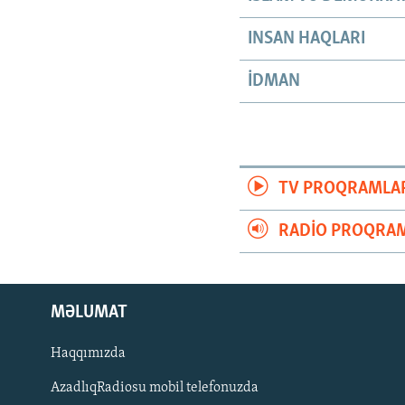
INSAN HAQLARI
İDMAN
TV PROQRAMLA
RADIO PROQRAM
MƏLUMAT
Haqqımızda
AzadlıqRadiosu mobil telefonuzda