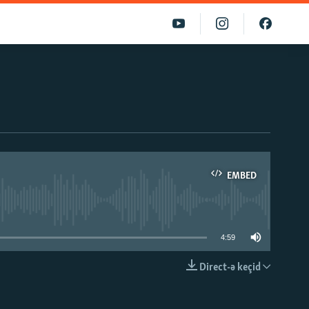
EMBED
able
4:59
Direct-ə keçid
EMBED