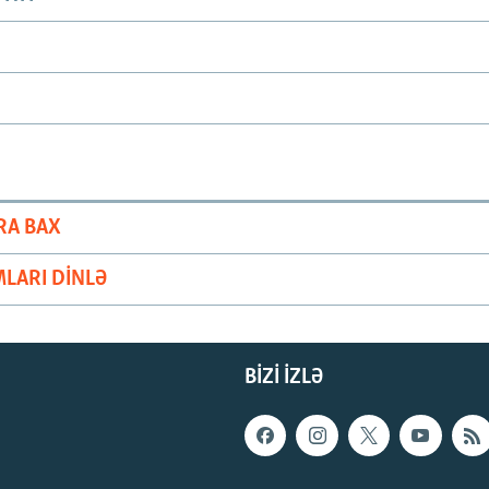
RA BAX
LARI DINLƏ
BIZI IZLƏ