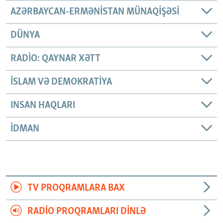
AZƏRBAYCAN-ERMƏNISTAN MÜNAQIŞƏSI
DÜNYA
RADIO: QAYNAR XƏTT
İSLAM VƏ DEMOKRATIYA
INSAN HAQLARI
İDMAN
TV PROQRAMLARA BAX
RADIO PROQRAMLARI DINLƏ