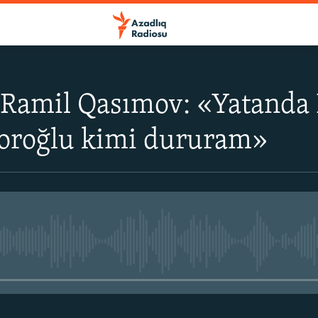
 Ramil Qasımov: «Yatanda 
oroğlu kimi dururam»
No media source currently avail