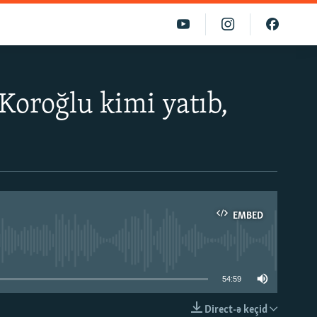
Koroğlu kimi yatıb,
EMBED
able
54:59
Direct-ə keçid