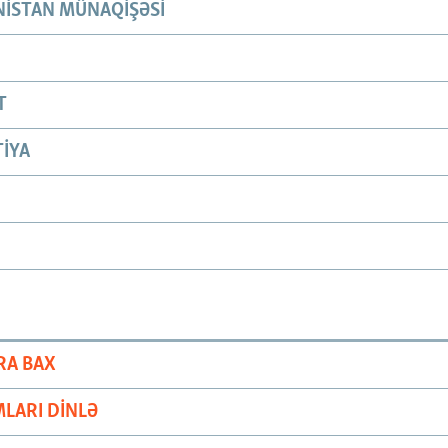
ISTAN MÜNAQIŞƏSI
T
IYA
RA BAX
LARI DINLƏ