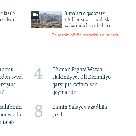
q fasilə:
'Binaları o qədər sıx
z olsun'
tikiblər ki...' — Küləklər
şəhərində hava böhranı
Bölmənin bütün materialları burada
4
anımı:
'Human Rights Watch':
ədən əvvəl
Hakimiyyət Əli Kərimliyə
ıxışına
qarşı pis rəftara son
u'
qoymalıdır
8
sahibinin
Zamin Salayev azadlığa
əməsində:
çıxıb
 tələb