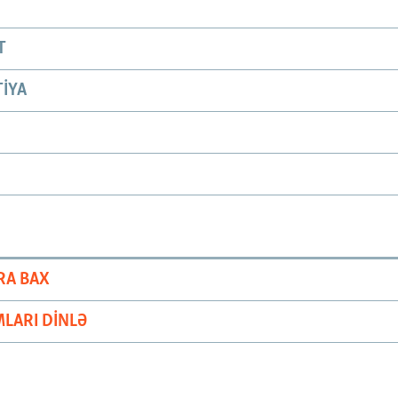
T
IYA
RA BAX
LARI DINLƏ