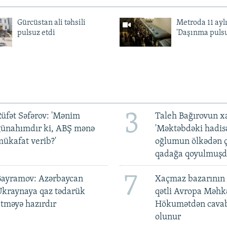
Gürcüstan ali təhsili
Metroda 11 aylı
pulsuz etdi
'Daşınma pulsu
3
üfət Səfərov: 'Mənim
Taleh Bağırovun x
günahımdır ki, ABŞ mənə
'Məktəbdəki hadis
ükafat verib?'
oğlumun ölkədən ç
qadağa qoyulmuşd
7
Bayramov: Azərbaycan
Xaçmaz bazarının 
Ukraynaya qaz tədarük
qətli Avropa Məhk
tməyə hazırdır
Hökumətdən cavab
olunur