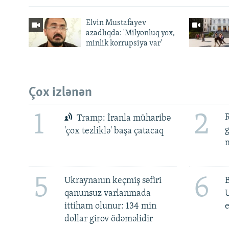
Elvin Mustafayev
azadlıqda: 'Milyonluq yox,
minlik korrupsiya var'
Çox izlənən
1
2
R
Tramp: İranla müharibə
'çox tezliklə' başa çatacaq
m
5
6
Ukraynanın keçmiş səfiri
qanunsuz varlanmada
ittiham olunur: 134 min
e
dollar girov ödəməlidir