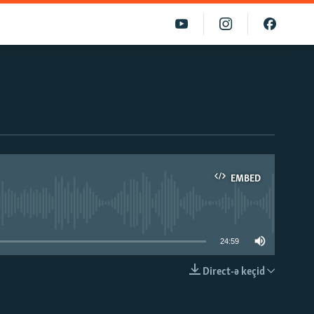
EMBED
able
24:59
Direct-ə keçid
EMBED