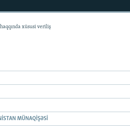
haqqında xüsusi veriliş
ISTAN MÜNAQIŞƏSI