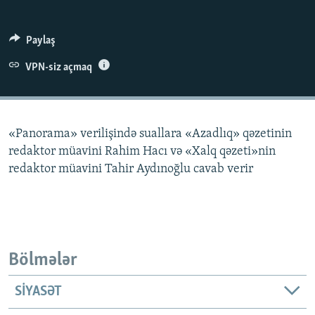
İNFOQRAFIKA
AZƏRBAYCAN ƏDƏBIYYATI KITABXANASI
MISSIYAMIZ
BIZI IZLƏ
KARIKATURA
İSLAM VƏ DEMOKRATIYA
PEŞƏ ETIKASI VƏ JURNALISTIKA STANDARTLARIMIZ
Paylaş
İZ - MƏDƏNIYYƏT PROQRAMI
MATERIALLARIMIZDAN ISTIFADƏ
VPN-siz açmaq
AZADLIQRADIOSU MOBIL TELEFONUNUZDA
RFE/RL-in bütün saytları
BIZIMLƏ ƏLAQƏ
«Panorama» verilişində suallara «Azadlıq» qəzetinin
XƏBƏR BÜLLETENLƏRIMIZ
redaktor müavini Rahim Hacı və «Xalq qəzeti»nin
redaktor müavini Tahir Aydınoğlu cavab verir
Bölmələr
SIYASƏT