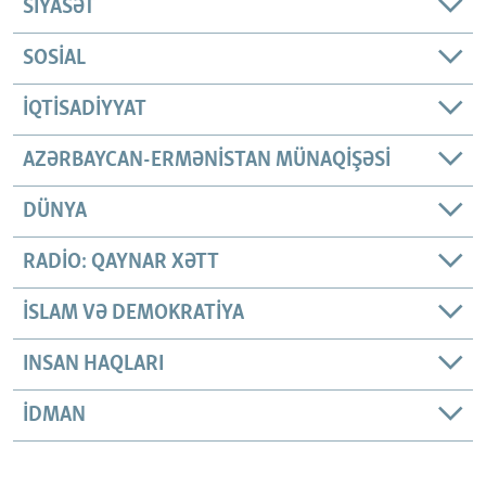
SIYASƏT
SOSIAL
İQTISADIYYAT
AZƏRBAYCAN-ERMƏNISTAN MÜNAQIŞƏSI
DÜNYA
RADIO: QAYNAR XƏTT
İSLAM VƏ DEMOKRATIYA
INSAN HAQLARI
İDMAN