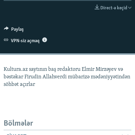
İNFOQRAFIKA
AZƏRBAYCAN ƏDƏBIYYATI KITABXANASI
MISSIYAMIZ
Direct-ə keçid
BIZI IZLƏ
KARIKATURA
İSLAM VƏ DEMOKRATIYA
PEŞƏ ETIKASI VƏ JURNALISTIKA STANDARTLARIMIZ
İZ - MƏDƏNIYYƏT PROQRAMI
MATERIALLARIMIZDAN ISTIFADƏ
Paylaş
AZADLIQRADIOSU MOBIL TELEFONUNUZDA
RFE/RL-in bütün saytları
VPN-siz açmaq
BIZIMLƏ ƏLAQƏ
XƏBƏR BÜLLETENLƏRIMIZ
Kultura.az saytının baş redaktoru Elmir Mirzəyev və
bəstəkar Firudin Allahverdi mübarizə mədəniyyətindən
söhbət açırlar
Bölmələr