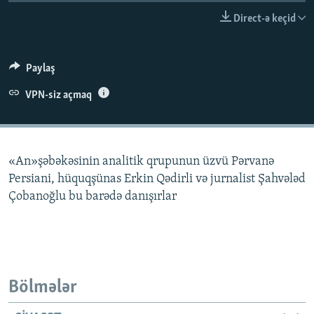
İNFOQRAFIKA
AZƏRBAYCAN ƏDƏBIYYATI KITABXANASI
MISSIYAMIZ
Direct-ə keçid
BIZI IZLƏ
KARIKATURA
İSLAM VƏ DEMOKRATIYA
PEŞƏ ETIKASI VƏ JURNALISTIKA STANDARTLARIMIZ
İZ - MƏDƏNIYYƏT PROQRAMI
MATERIALLARIMIZDAN ISTIFADƏ
Paylaş
AZADLIQRADIOSU MOBIL TELEFONUNUZDA
RFE/RL-in bütün saytları
VPN-siz açmaq
BIZIMLƏ ƏLAQƏ
XƏBƏR BÜLLETENLƏRIMIZ
«An»şəbəkəsinin analitik qrupunun üzvü Pərvanə
Persiani, hüquqşünas Erkin Qədirli və jurnalist Şahvələd
Çobanoğlu bu barədə danışırlar
Bölmələr