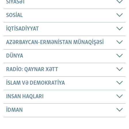
SIYASƏT
SOSIAL
İQTISADIYYAT
AZƏRBAYCAN-ERMƏNISTAN MÜNAQIŞƏSI
DÜNYA
RADIO: QAYNAR XƏTT
İSLAM VƏ DEMOKRATIYA
INSAN HAQLARI
İDMAN