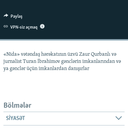
İNFOQRAFIKA
AZƏRBAYCAN ƏDƏBIYYATI KITABXANASI
MISSIYAMIZ
BIZI IZLƏ
KARIKATURA
İSLAM VƏ DEMOKRATIYA
PEŞƏ ETIKASI VƏ JURNALISTIKA STANDARTLARIMIZ
Paylaş
İZ - MƏDƏNIYYƏT PROQRAMI
MATERIALLARIMIZDAN ISTIFADƏ
VPN-siz açmaq
AZADLIQRADIOSU MOBIL TELEFONUNUZDA
RFE/RL-in bütün saytları
BIZIMLƏ ƏLAQƏ
«Nida» vətəndaş hərəkatının üzvü Zaur Qurbanlı və
XƏBƏR BÜLLETENLƏRIMIZ
jurnalist Turan İbrahimov gənclərin imkanlarından və
ya gənclər üçün imkanlardan danışırlar
Bölmələr
SIYASƏT