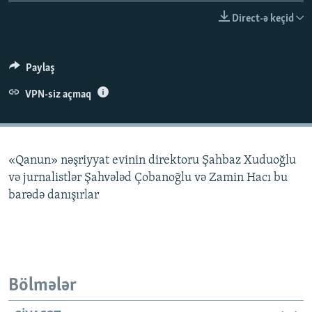
İNFOQRAFIKA
AZƏRBAYCAN ƏDƏBIYYATI KITABXANASI
MISSIYAMIZ
Direct-ə keçid
BIZI IZLƏ
KARIKATURA
İSLAM VƏ DEMOKRATIYA
PEŞƏ ETIKASI VƏ JURNALISTIKA STANDARTLARIMIZ
İZ - MƏDƏNIYYƏT PROQRAMI
MATERIALLARIMIZDAN ISTIFADƏ
Paylaş
AZADLIQRADIOSU MOBIL TELEFONUNUZDA
RFE/RL-in bütün saytları
VPN-siz açmaq
BIZIMLƏ ƏLAQƏ
XƏBƏR BÜLLETENLƏRIMIZ
«Qanun» nəşriyyat evinin direktoru Şahbaz Xuduoğlu
və jurnalistlər Şahvələd Çobanoğlu və Zamin Hacı bu
barədə danışırlar
Bölmələr