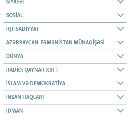
SIYASƏT
SOSIAL
İQTISADIYYAT
AZƏRBAYCAN-ERMƏNISTAN MÜNAQIŞƏSI
DÜNYA
RADIO: QAYNAR XƏTT
İSLAM VƏ DEMOKRATIYA
INSAN HAQLARI
İDMAN